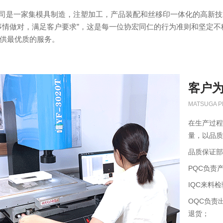
一家集模具制造，注塑加工，产品装配和丝移印一体化的高新技术企
事情做对，满足客户要求”，这是每一位协宏同仁的行为准则和坚定
供最优质的服务。
客户
MATSUGA P
在生产过程
量，以品质
品质保证部
PQC负责
IQC来料
OQC负责
退货；