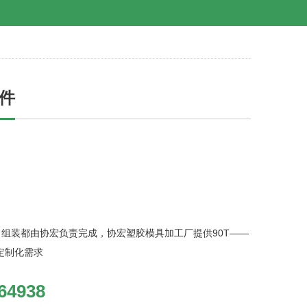
件
组装都由协宏负责完成，协宏塑胶模具加工厂提供90T——
定制化需求
64938